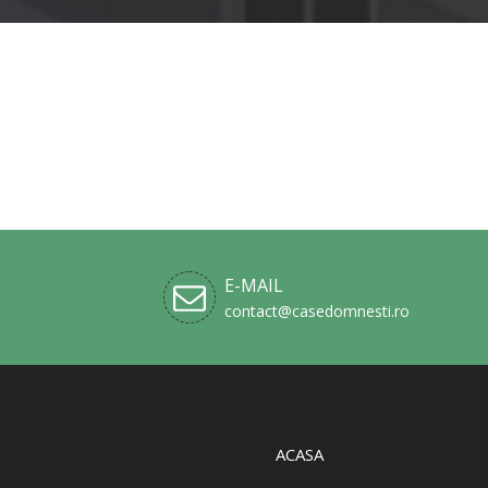
E-MAIL
contact@casedomnesti.ro
ACASA