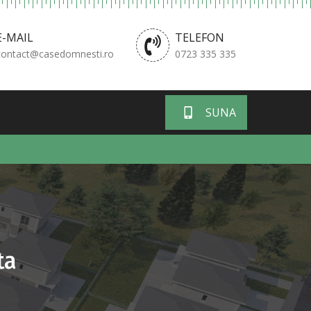
E-MAIL
TELEFON
contact@casedomnesti.ro
0723 335 335
SUNA
ta