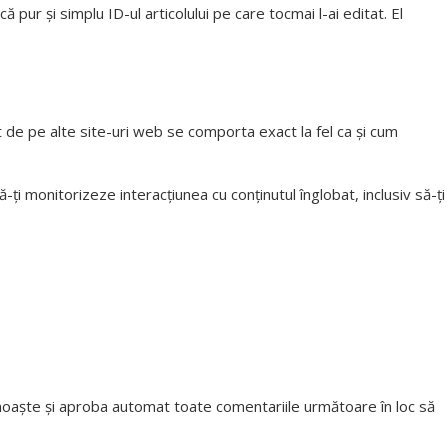
 pur și simplu ID-ul articolului pe care tocmai l-ai editat. El
bat de pe alte site-uri web se comporta exact la fel ca și cum
ți monitorizeze interacțiunea cu conținutul înglobat, inclusiv să-ți
noaște și aproba automat toate comentariile următoare în loc să