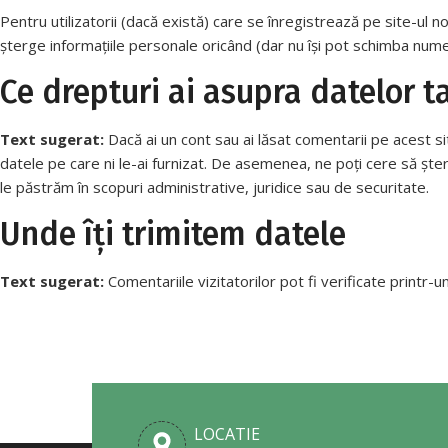
Pentru utilizatorii (dacă există) care se înregistrează pe site-ul nos
șterge informațiile personale oricând (dar nu își pot schimba nume
Ce drepturi ai asupra datelor t
Text sugerat:
Dacă ai un cont sau ai lăsat comentarii pe acest s
datele pe care ni le-ai furnizat. De asemenea, ne poți cere să șt
le păstrăm în scopuri administrative, juridice sau de securitate.
Unde îți trimitem datele
Text sugerat:
Comentariile vizitatorilor pot fi verificate printr
LOCATIE