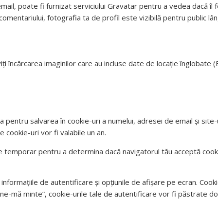
ail, poate fi furnizat serviciului Gravatar pentru a vedea dacă îl fo
omentariului, fotografia ta de profil este vizibilă pentru public lâ
viți încărcarea imaginilor care au incluse date de locație înglobate 
a pentru salvarea în cookie-uri a numelui, adresei de email și site
 cookie-uri vor fi valabile un an.
e temporar pentru a determina dacă navigatorul tău acceptă cookie
 informațiile de autentificare și opțiunile de afișare pe ecran. Cook
ine-mă minte”, cookie-urile tale de autentificare vor fi păstrate d