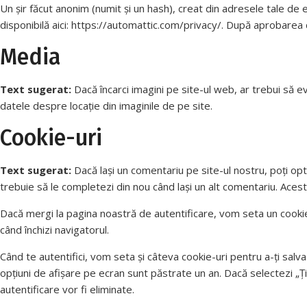
Un șir făcut anonim (numit și un hash), creat din adresele tale de em
disponibilă aici: https://automattic.com/privacy/. După aprobarea c
Media
Text sugerat:
Dacă încarci imagini pe site-ul web, ar trebui să e
datele despre locație din imaginile de pe site.
Cookie-uri
Text sugerat:
Dacă lași un comentariu pe site-ul nostru, poți opt
trebuie să le completezi din nou când lași un alt comentariu. Aceste
Dacă mergi la pagina noastră de autentificare, vom seta un cooki
când închizi navigatorul.
Când te autentifici, vom seta și câteva cookie-uri pentru a-ți salva
opțiuni de afișare pe ecran sunt păstrate un an. Dacă selectezi „Ț
autentificare vor fi eliminate.