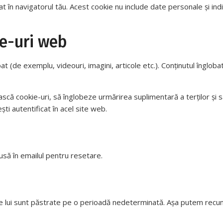
t în navigatorul tău. Acest cookie nu include date personale și indică
te-uri web
bat (de exemplu, videouri, imagini, articole etc.). Conținutul înglo
ă cookie-uri, să înglobeze urmărirea suplimentară a terților și să-
ști autentificat în acel site web.
lusă în emailul pentru resetare.
le lui sunt păstrate pe o perioadă nedeterminată. Așa putem recu